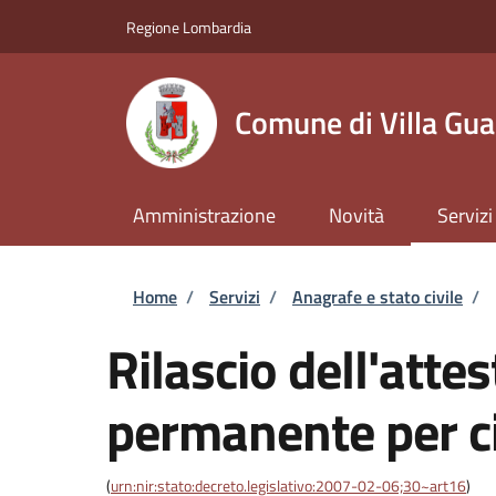
Salta al contenuto principale
Skip to footer content
Regione Lombardia
Comune di Villa Gua
Amministrazione
Novità
Servizi
Briciole di pane
Home
/
Servizi
/
Anagrafe e stato civile
/
Rilascio dell'atte
permanente per ci
(
urn:nir:stato:decreto.legislativo:2007-02-06;30~art16
)