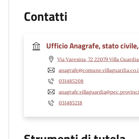
Contatti
Ufficio Anagrafe, stato civile,
Via Varesina, 72 22079 Villa Guardia
anagrafe@comune.villaguardia.co.i
031485208
anagrafe.villaguardia@pec.provinc
031485218
Strumenti di tutela