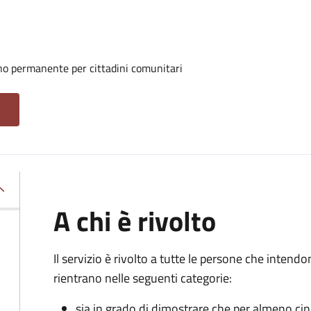
rno permanente per cittadini comunitari
A chi è rivolto
Il servizio è rivolto a tutte le persone che intend
rientrano nelle seguenti categorie:
sia in grado di dimostrare che per almeno ci