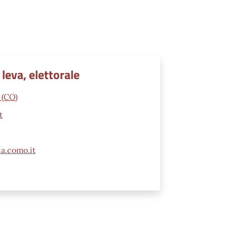
 leva, elettorale
 (CO)
t
ia.como.it