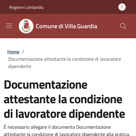
Salta al contenuto principale
Skip to footer content
Regione Lombardia
Comune di Villa Guardia
Briciole di pane
Home
/
Documentazione attestante la condizione di lavoratore
dipendente
Documentazione
attestante la condizione
di lavoratore dipendente
È necessario allegare il documento Documentazione
attestante la condizione di lavoratore dipendente alla pratica.