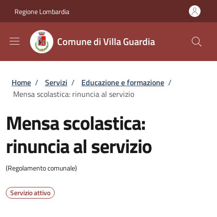
Salta al contenuto principale
Skip to footer content
Regione Lombardia
Comune di Villa Guardia
Briciole di pane
Home
/
Servizi
/
Educazione e formazione
/
Mensa scolastica: rinuncia al servizio
Mensa scolastica:
rinuncia al servizio
(Regolamento comunale)
Servizio attivo