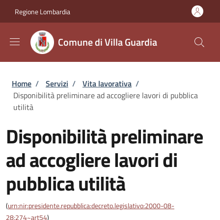
Salta al contenuto principale
Skip to footer content
Regione Lombardia
Comune di Villa Guardia
Briciole di pane
Home
/
Servizi
/
Vita lavorativa
/
Disponibilità preliminare ad accogliere lavori di pubblica
utilità
Disponibilità preliminare
ad accogliere lavori di
pubblica utilità
(
urn:nir:presidente.repubblica:decreto.legislativo:2000-08-
28;274~art54
)