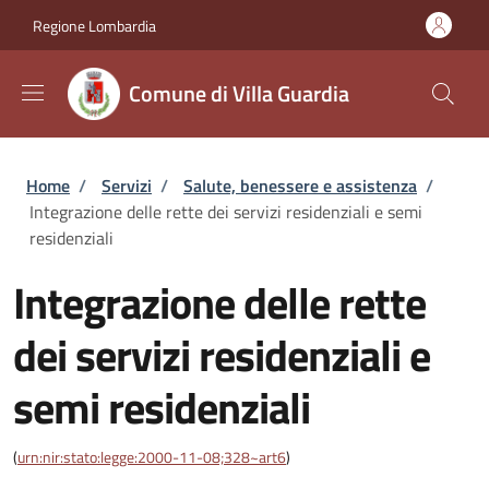
Salta al contenuto principale
Skip to footer content
Regione Lombardia
Comune di Villa Guardia
Briciole di pane
Home
/
Servizi
/
Salute, benessere e assistenza
/
Integrazione delle rette dei servizi residenziali e semi
residenziali
Integrazione delle rette
dei servizi residenziali e
semi residenziali
(
urn:nir:stato:legge:2000-11-08;328~art6
)