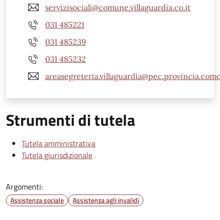
servizisociali@comune.villaguardia.co.it
031 485221
031 485239
031 485232
areasegreteria.villaguardia@pec.provincia.como
Strumenti di tutela
Tutela amministrativa
Tutela giurisdizionale
Argomenti:
Assistenza sociale
Assistenza agli invalidi