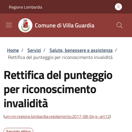
Salta al contenuto principale
Skip to footer content
Regione Lombardia
Comune di Villa Guardia
Briciole di pane
Home
/
Servizi
/
Salute, benessere e assistenza
/
Rettifica del punteggio per riconoscimento invalidità
Rettifica del punteggio
per riconoscimento
invalidità
(
urn:nir:regione.lombardia:regolamento:2017-08-04;4~art12
)
Servizio attivo