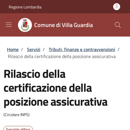
Salta al contenuto principale
Skip to footer content
Regione Lombardia
Comune di Villa Guardia
Briciole di pane
Home
/
Servizi
/
Tributi, finanze e contravvenzioni
/
Rilascio della certificazione della posizione assicurativa
Rilascio della
certificazione della
posizione assicurativa
(Circolare INPS)
Servizio attivo