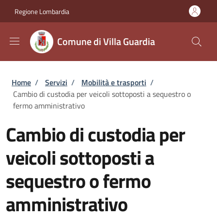
Salta al contenuto principale
Skip to footer content
Regione Lombardia
Comune di Villa Guardia
Briciole di pane
Home
/
Servizi
/
Mobilità e trasporti
/
Cambio di custodia per veicoli sottoposti a sequestro o
fermo amministrativo
Cambio di custodia per
veicoli sottoposti a
sequestro o fermo
amministrativo