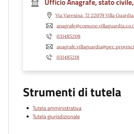
Ufficio Anagrafe, stato civile,
Via Varesina, 72 22079 Villa Guardia
anagrafe@comune.villaguardia.co.i
031485208
anagrafe.villaguardia@pec.provinc
031485218
Strumenti di tutela
Tutela amministrativa
Tutela giurisdizionale