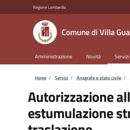
Salta al contenuto principale
Skip to footer content
Regione Lombardia
Comune di Villa Gua
Amministrazione
Novità
Servizi
Briciole di pane
Home
/
Servizi
/
Anagrafe e stato civile
/
Autorizzazione al
estumulazione str
traslazione