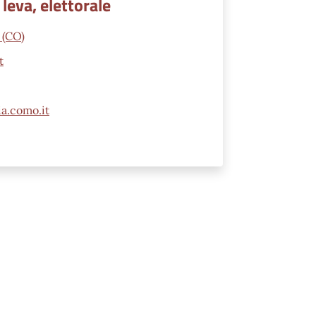
 leva, elettorale
 (CO)
t
ia.como.it