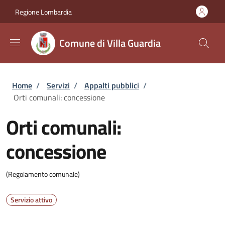
Salta al contenuto principale
Skip to footer content
Regione Lombardia
Comune di Villa Guardia
Briciole di pane
Home
/
Servizi
/
Appalti pubblici
/
Orti comunali: concessione
Orti comunali:
concessione
(Regolamento comunale)
Servizio attivo