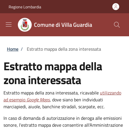
Salta al contenuto principale
Skip to footer content
Regione Lombardia
Comune di Villa Guardia
Briciole di pane
Home
/
Estratto mappa della zona interessata
Estratto mappa della
zona interessata
Estratto mappa della zona interessata, ricavabile
utilizzando
ad esempio
Google Maps
, dove siano ben individuati
marciapiedi, aiuole, banchine stradali, scarpate, ecc.
In caso di domanda di autorizzazione in deroga alle emissioni
sonore, l'estratto mappa deve consentire all'Amministrazione