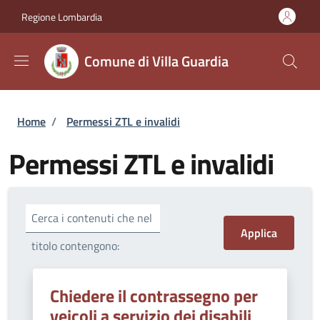
Salta al contenuto principale
Skip to footer content
Regione Lombardia
Comune di Villa Guardia
Briciole di pane
Home
/
Permessi ZTL e invalidi
Permessi ZTL e invalidi
Cerca i contenuti che nel
titolo contengono:
Chiedere il contrassegno per
veicoli a servizio dei disabili