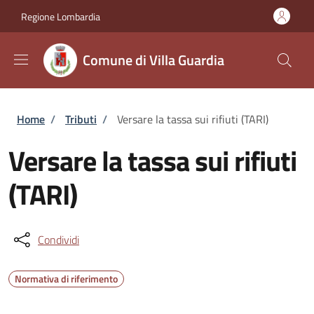
Salta al contenuto principale
Skip to footer content
Regione Lombardia
Comune di Villa Guardia
Briciole di pane
Home
/
Tributi
/
Versare la tassa sui rifiuti (TARI)
Versare la tassa sui rifiuti
(TARI)
Condividi
Normativa di riferimento