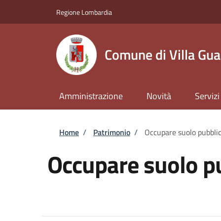
Salta al contenuto principale
Skip to footer content
Regione Lombardia
Comune di Villa Gua
Amministrazione
Novità
Servizi
Briciole di pane
Home
/
Patrimonio
/
Occupare suolo pubbli
Occupare suolo p